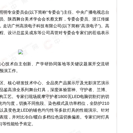
明专业委员会(以下简称“专委会”)主任、中央广播电视总台
员、陕西舞台美术学会会长蔡文辉，专委会委员、浙江传媒
走访广州高浪电子科技有限公司(以下简称“高浪电子”)。高
程、设计总监吴成东等公司高管对专委会专家们的莅临表示
技术自主创新、产学研协同落地等关键议题展开交流研
开预演工作。
、核心研发技术中心、全品类产品展示厅及光影演艺演示
品鉴高浪全系列舞台灯具，深度体验雷神、守护者、兰博、
工艺。专家们现场观摩守护者1800瓦LED电脑切割灯的切
光均匀度，切换不同焦段、染色模式及功率档位，全防护210
以及变色龙LED的铺色均匀性等多款灯具的性能演示。针对
级表现，并对比冷白/暖白多档位色温切换偏差。专家们对灯具
匀等性能给予肯定。