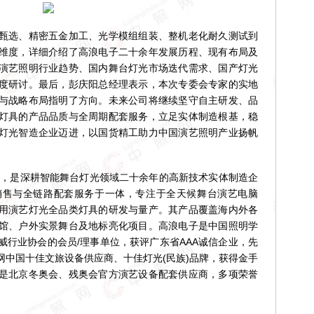
选、精密五金加工、光学模组组装、整机老化耐久测试到
维度，详细介绍了高浪电子二十余年发展历程、现有布局及
演艺照明行业趋势、国内舞台灯光市场迭代需求、国产灯光
度研讨。最后，彭庆阳总经理表示，本次专委会专家的实地
与战略布局指明了方向。未来公司将继续坚守自主研发、品
灯具的产品品质与全周期配套服务，立足实体制造根基，稳
灯光智造企业迈进，以国货精工助力中国演艺照明产业扬帆
，是深耕智能舞台灯光领域二十余年的高新技术实体制造企
销售与全链路配套服务于一体，专注于全天候舞台演艺电脑
用演艺灯光全品类灯具的研发与量产。其产品覆盖海内外各
馆、户外实景舞台及地标亮化项目。高浪电子是中国照明学
威行业协会的会员/理事单位，获评广东省AAA诚信企业，先
网中国十佳文旅设备供应商、十佳灯光(民族)品牌，获得金手
是北京冬奥会、残奥会官方演艺设备配套供应商，多项荣誉