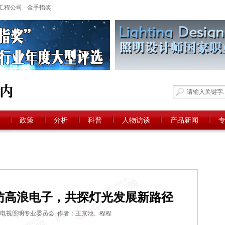
工程公司
-
金手指奖
政策
分析
科普
人物访谈
产品新闻
访高浪电子，共探灯光发展新路径
电视照明专业委员会 作者：王京池、程程