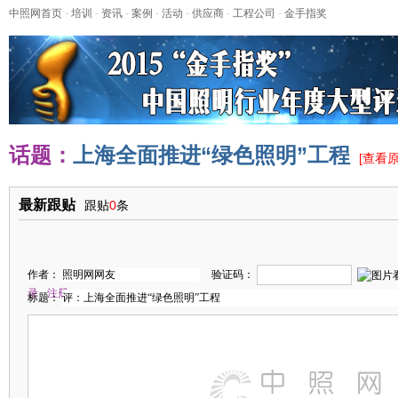
中照网首页
-
培训
-
资讯
-
案例
-
活动
-
供应商
-
工程公司
-
金手指奖
话题：
上海全面推进“绿色照明”工程
[
查看
最新跟贴
跟贴
0
条
作者：
验证码：
录
注册
标题：