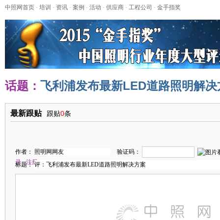
中照网首页
-
培训
-
资讯
-
案例
-
活动
-
供应商
-
工程公司
-
金手指奖
话题：
飞利浦发布最新LED道路照明解决
最新跟贴
跟贴
0
条
作者：
验证码：
录
注册
标题：