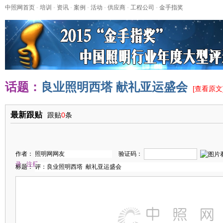
中照网首页
-
培训
-
资讯
-
案例
-
活动
-
供应商
-
工程公司
-
金手指奖
话题：
良业照明西塔 献礼亚运盛会
[
查看原文
最新跟贴
跟贴
0
条
作者：
验证码：
录
注册
标题：