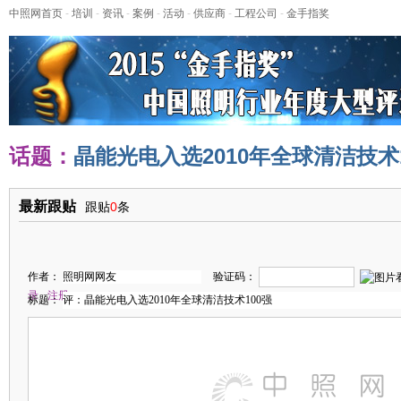
中照网首页
-
培训
-
资讯
-
案例
-
活动
-
供应商
-
工程公司
-
金手指奖
话题：
晶能光电入选2010年全球清洁技术1
最新跟贴
跟贴
0
条
作者：
验证码：
录
注册
标题：