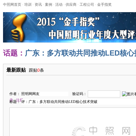
中照网首页
-
培训
-
资讯
-
案例
-
活动
-
供应商
-
工程公司
-
金手指奖
话题：
广东：多方联动共同推动LED核心
最新跟贴
跟贴
0
条
作者：
验证码：
录
注册
标题：