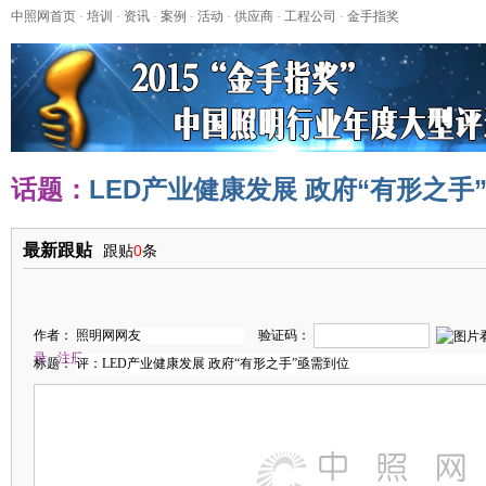
中照网首页
-
培训
-
资讯
-
案例
-
活动
-
供应商
-
工程公司
-
金手指奖
话题：
LED产业健康发展 政府“有形之手
最新跟贴
跟贴
0
条
作者：
验证码：
录
注册
标题：