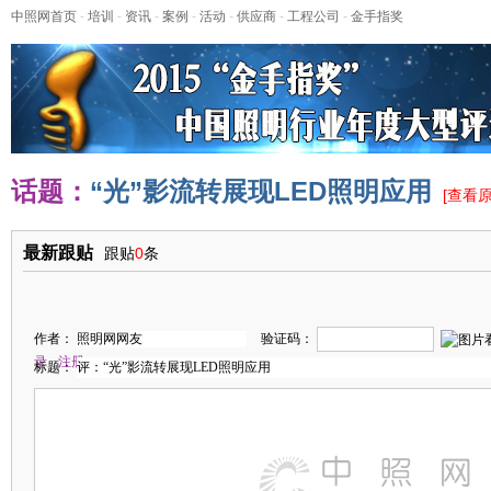
中照网首页
-
培训
-
资讯
-
案例
-
活动
-
供应商
-
工程公司
-
金手指奖
话题：
“光”影流转展现LED照明应用
[
查看
最新跟贴
跟贴
0
条
作者：
验证码：
录
注册
标题：