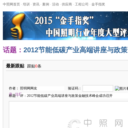
中照网首页
-
培训
-
资讯
-
案例
-
活动
-
供应商
-
工程公司
-
金手指奖
话题：
2012节能低碳产业高端讲座与政
最新跟贴
跟贴
0
条
作者：
验证码：
录
注册
标题：