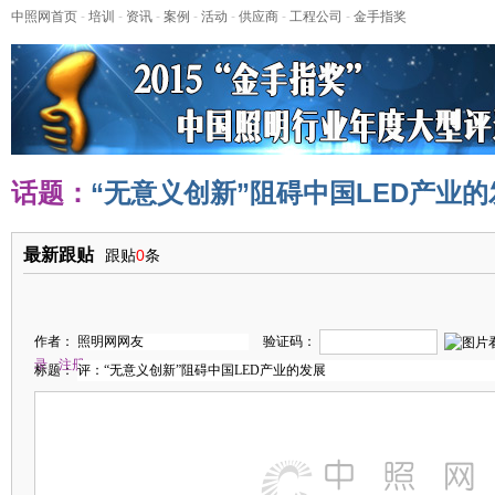
中照网首页
-
培训
-
资讯
-
案例
-
活动
-
供应商
-
工程公司
-
金手指奖
话题：
“无意义创新”阻碍中国LED产业的
最新跟贴
跟贴
0
条
作者：
验证码：
录
注册
标题：