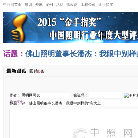
中照网首页
-
培训
-
资讯
-
案例
-
活动
-
供应商
-
工程公司
-
金手指奖
话题：
佛山照明董事长潘杰：我眼中别样的
最新跟贴
跟贴
0
条
作者：
验证码：
录
注册
标题：