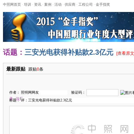
中照网首页
-
培训
-
资讯
-
案例
-
活动
-
供应商
-
工程公司
-
金手指奖
话题：
三安光电获得补贴款2.3亿元
[
查看原
最新跟贴
跟贴
0
条
作者：
验证码：
录
注册
标题：