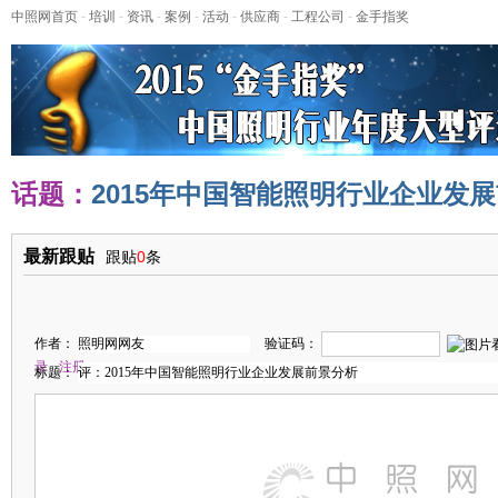
中照网首页
-
培训
-
资讯
-
案例
-
活动
-
供应商
-
工程公司
-
金手指奖
话题：
2015年中国智能照明行业企业发
最新跟贴
跟贴
0
条
作者：
验证码：
录
注册
标题：