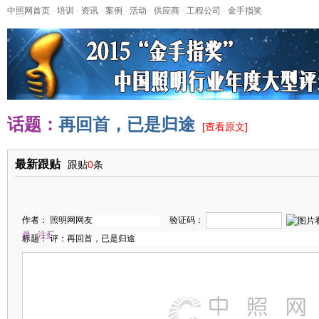
中照网首页
-
培训
-
资讯
-
案例
-
活动
-
供应商
-
工程公司
-
金手指奖
话题：
再回首，已是归途
[
查看原文
]
最新跟贴
跟贴
0
条
作者：
验证码：
录
注册
标题：