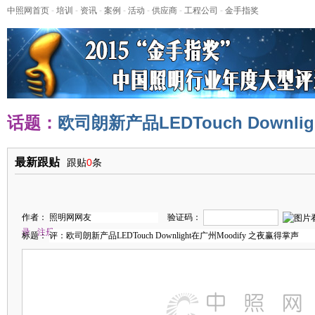
中照网首页
-
培训
-
资讯
-
案例
-
活动
-
供应商
-
工程公司
-
金手指奖
话题：
欧司朗新产品LEDTouch Downli
最新跟贴
跟贴
0
条
作者：
验证码：
录
注册
标题：