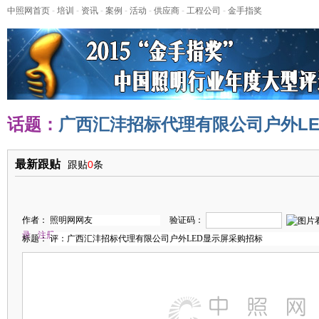
中照网首页
-
培训
-
资讯
-
案例
-
活动
-
供应商
-
工程公司
-
金手指奖
话题：
广西汇沣招标代理有限公司户外L
最新跟贴
跟贴
0
条
作者：
验证码：
录
注册
标题：