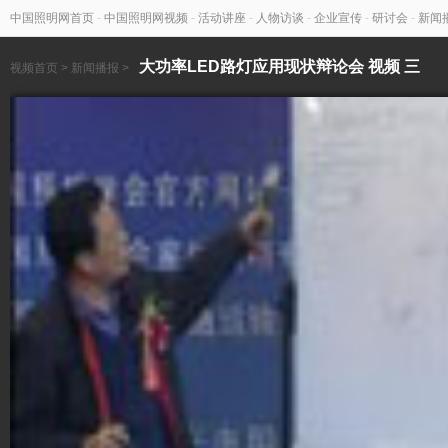
中国照明网首页
-
中国照明网视频
-
活动讲座
-
人物访谈
-
企业宣传
-
研讨会
-
新闻
大功率LED路灯应用现状辩论会 视频 三
视频首页
>
新闻播报
>