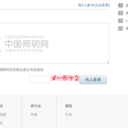
有0人参与(点击查看)
7
8
9
10
明网同意其观点或证实其描述
业
研讨会
播报
电影
专家
行业
品