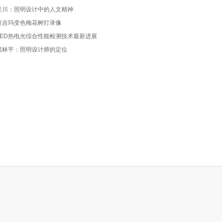
姜川：照明设计中的人文精神
2014-6-23 16:34:34
奥吉玛变色梅花树灯录像
LED热电光综合性能检测技术最新进展
姜川：照明设计中的人
窦林平：照明设计师的定位
文精神
2014-6-23 10:23:49
奥吉玛变色梅花树灯录
像
2009-2-12 15:31:04
产品设计分论坛主持人
与嘉宾互动
2013-11-20 11:46:53