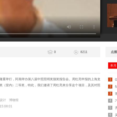
：
0
8211
点播
本月
榄隆重举行，同期举办第八届中照照明奖颁奖报告会。周红亮申报的上海龙
1
奖（室内）二等奖，特此，我们邀请了周红亮来分享这个项目，及其对照
2
3
明设计 博物馆
4
:08:01
5
6