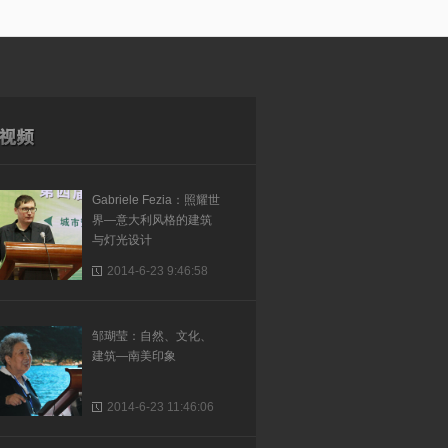
Gabriele Fezia：照耀世
界—意大利风格的建筑
与灯光设计
2014-6-23 9:46:58
邹瑚莹：自然、文化、
建筑—南美印象
2014-6-23 11:46:06
常志刚：媒体建筑发展