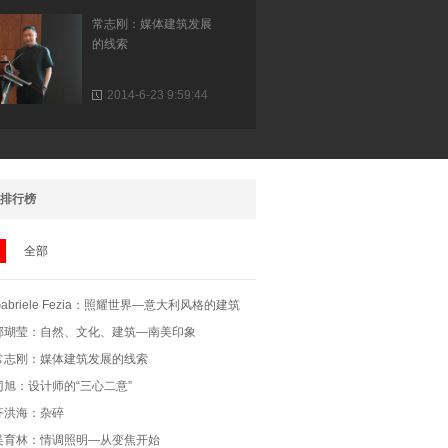
的线索
2014-6-23 9:59:44
刁旭：设计师的“三心二
意”
排行榜
2014-6-23 9:44:24
全部
齐洪海：杂碎
Gabriele Fezia：照耀世界—意大利风格的建筑
邹瑚莹：自然、文化、建筑—南美印象
与灯光设计
2014-6-23 10:48:29
常志刚：媒体建筑发展的线索
刁旭：设计师的“三心二意”
吴育林：情调照明—从
齐洪海：杂碎
变焦开始
吴育林：情调照明—从变焦开始