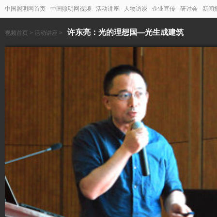
中国照明网首页
-
中国照明网视频
-
活动讲座
-
人物访谈
-
企业宣传
-
研讨会
-
新闻
许东亮：光的理想国—光生成建筑
视频首页
>
活动讲座
>