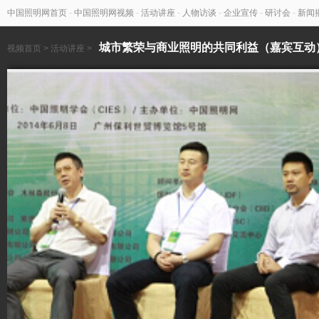
中国照明网首页
-
中国照明网视频
-
活动讲座
-
人物访谈
-
企业宣传
-
研讨会
-
新闻
城市繁荣与商业照明的共同利益（嘉宾互动
视频首页
>
活动讲座
>