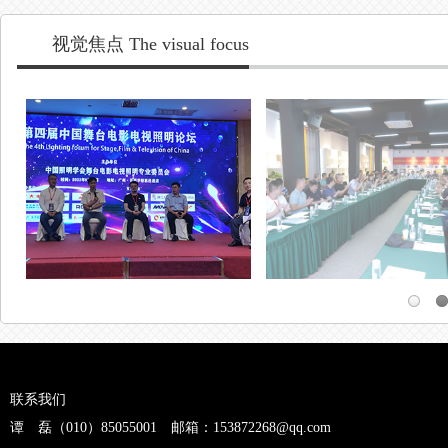
联系我们
谭 磊（010）85055001 邮箱：153872268@qq.com