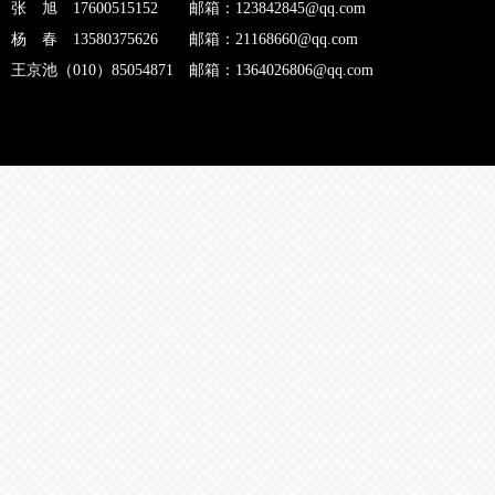
张 旭 17600515152 邮箱：123842845@qq.com
杨 春 13580375626 邮箱：21168660@qq.com
王京池（010）85054871 邮箱：1364026806@qq.com