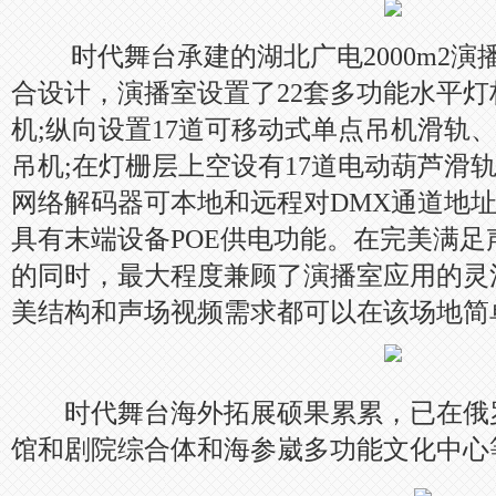
时代舞台承建的湖北广电2000m2演
合设计，演播室设置了22套多功能水平灯杆
机;纵向设置17道可移动式单点吊机滑轨、
吊机;在灯栅层上空设有17道电动葫芦滑
网络解码器可本地和远程对DMX通道地
具有末端设备POE供电功能。在完美满
的同时，最大程度兼顾了演播室应用的灵
美结构和声场视频需求都可以在该场地简
时代舞台海外拓展硕果累累，已在俄
馆和剧院综合体和海参崴多功能文化中心