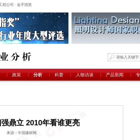
工程公司
-
金手指奖
政策
分析
科普
人物访谈
产品新闻
强鼎立 2010年看谁更亮
来源：中国建材网