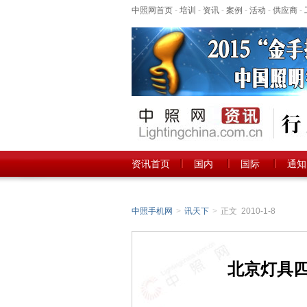
中照网首页
-
培训
-
资讯
-
案例
-
活动
-
供应商
-
资讯首页
国内
国际
通知
中照手机网
>
讯天下
>
正文 2010-1-8
北京灯具四