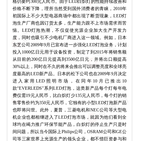
格仍要约300元人民币。由于LED白炽灯的性能持续改善和
价格不断下降，理所当然受到国外消费者的青睐，2010年
初国际上不少大型电器商场中都出现了断货现象，LED灯
泡生产厂商也因订货太多，生产能力跟不上市场需求而苦
恼。LED灯泡热潮，不仅促使光源企业加大生产开发力
度，同时也吸引不少电机厂商进入这一领域。例如，日本
东芝公司2009年9月已宣布进一步强化LED灯泡业务，计划
投入1000亿日元用于设备投资，制定了到2015年将销售额
从目前的200亿日元提高到3500亿日元，并将出口额提高
30%以上，同时在不久的将来会推出可以调整亮度和全球亮
度最高的LED新产品。日本的松下公司也在2009年9月决定
进入家用LED照明市场，在同年10月已推出10
款“EVERLEDS”系列LED灯泡，这类新产品每个灯每年电
费仅需19元人民币，比白炽灯少135元人民币，每个灯的销
售零售价约为350元人民币，它独有的小型LED灯泡新产品
也即将问世。此外，夏普，三菱电机和NEC公司等大型电
机企业也都相继进入了LED灯泡市场，就因为他们看到全
球均在竭力推广环保节能产品，白炽灯的停止生产只是时
间问题，所以当今国际上Philips公司，OSRAM公司和GE公
司等三家世界上光源生产的领头企业，都不惜巨资参与和