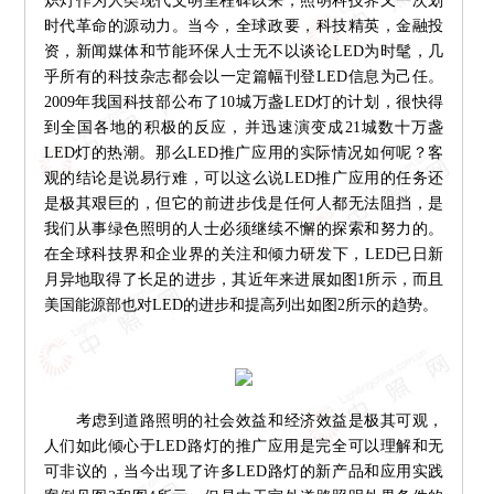
炽灯作为人类现代文明里程碑以来，照明科技界又一次划
时代革命的源动力。当今，全球政要，科技精英，金融投
资，新闻媒体和节能环保人士无不以谈论LED为时髦，几
乎所有的科技杂志都会以一定篇幅刊登LED信息为己任。
2009年我国科技部公布了10城万盏LED灯的计划，很快得
到全国各地的积极的反应，并迅速演变成21城数十万盏
LED灯的热潮。那么LED推广应用的实际情况如何呢？客
观的结论是说易行难，可以这么说LED推广应用的任务还
是极其艰巨的，但它的前进步伐是任何人都无法阻挡，是
我们从事绿色照明的人士必须继续不懈的探索和努力的。
在全球科技界和企业界的关注和倾力研发下，LED已日新
月异地取得了长足的进步，其近年来进展如图1所示，而且
美国能源部也对LED的进步和提高列出如图2所示的趋势。
考虑到道路照明的社会效益和经济效益是极其可观，
人们如此倾心于LED路灯的推广应用是完全可以理解和无
可非议的，当今出现了许多LED路灯的新产品和应用实践