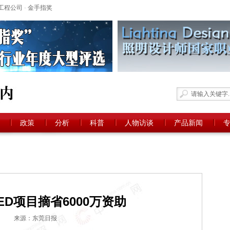
工程公司
-
金手指奖
政策
分析
科普
人物访谈
产品新闻
ED项目摘省6000万资助
来源：东莞日报