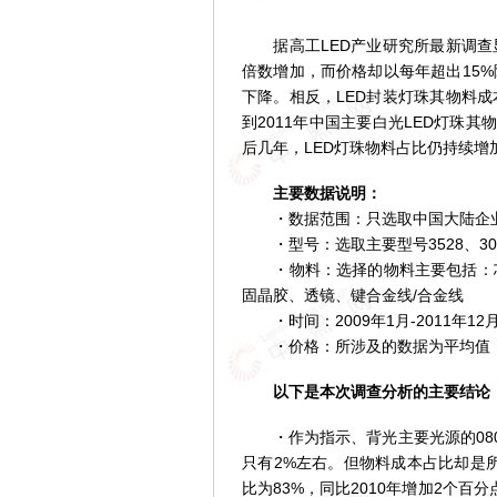
据高工LED产业研究所最新调查显
倍数增加，而价格却以每年超出15%
下降。相反，LED封装灯珠其物料成
到2011年中国主要白光LED灯珠其
后几年，LED灯珠物料占比仍持续增
主要数据说明：
・数据范围：只选取中国大陆企业
・型号：选取主要型号3528、3020、
・物料：选择的物料主要包括：芯片
固晶胶、透镜、键合金线/合金线
・时间：2009年1月-2011年12
・价格：所涉及的数据为平均值
以下是本次调查分析的主要结论
・作为指示、背光主要光源的080
只有2%左右。但物料成本占比却是所
比为83%，同比2010年增加2个百分点