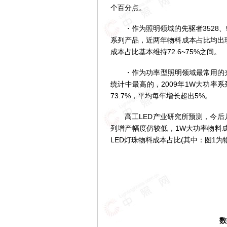
个百分点。
・作为照明领域的先驱者3528、505
系列产品，近两年物料成本占比均出现
成本占比基本维持72.6~75%之间。
・作为功率型照明领域最常用的光
统计中最高的，2009年1W大功率系
73.7%，平均每年增长超出5%。
高工LED产业研究所预测，今后几年
列增产幅度仍较低，1W大功率物料成本
LED灯珠物料成本占比(其中：图1为
数据