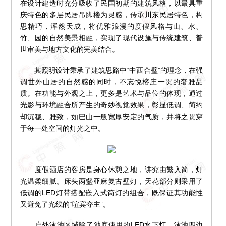
在设计建造时充分吸收了民国初期的建筑风格，以最具重
庆特色的多层民居吊脚楼为灵感，传承川东民居特色，构
思精巧，浑然天成，将优雅浪漫的度假风格与山、水、
竹、园的自然美景相融，实现了现代设施与传统建筑、普
世审美与地方文化的完美结合。
其照明设计秉承了建筑思路中“中西合璧”的理念，在强
调世外山居的自然感的同时，不忘悦榕庄一贯的奢雅品
质。在功能与外观之上，更多是艺术与品位的体现，通过
光影与环境融合所产生的奇妙视觉效果，彰显低调、简约
却沉稳、雅致，如巴山一般宽厚安定的气质，并将之贯穿
于每一处空间的灯光之中。
度假酒店的客房是身心休憩之地，讲究由繁入简，灯
光温柔细腻。床头两盏亚麻复古壁灯，天花部分则采用了
低调的LED灯带搭配嵌入式筒灯的组合，既保证其功能性
又避免了光线的“喧宾夺主”。
户外泳池区域除了池底使用的LED水下灯，泳池四边