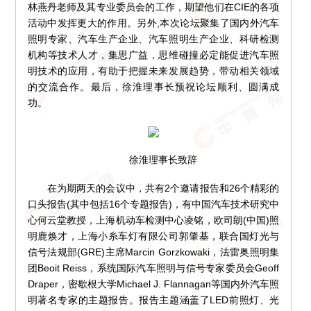
林燕丹老师及其专业委员会的工作，期望他们在CIE的各项
活动中发挥更大的作用。另外,本次论坛聚集了国内外汽车
照明专家、汽车生产企业、汽车照明生产企业、科研检测
机构等技术人才，集思广益，思维碰撞必定能促进汽车照
明技术的应用，有助于把握未来发展趋势，带动相关领域
的交流合作。最后，徐淮理事长预祝论坛顺利、圆满成
功。
徐淮理事长致辞
在为期两天的会议中，共有2个邀请报告和26个精彩的
口头报告(其中包括16个专题报告)，有中国汽车技术研究中
心何云堂教授，上海机动车检测中心凌铭，欧司朗(中国)照
明鹿焕才，上海小糸车灯有限公司郭肇基，联合国灯光与
信号法规部(GRE)主席Marcin Gorzkowaki，法雷奥照明集
团Beoit Reiss，系统国际汽车照明与信号专家委员会Geoff
Draper，密歇根大学Michael J. Flannagan等国内外汽车照
明著名专家的主题报告。报告主题涵盖了LED前照灯、光