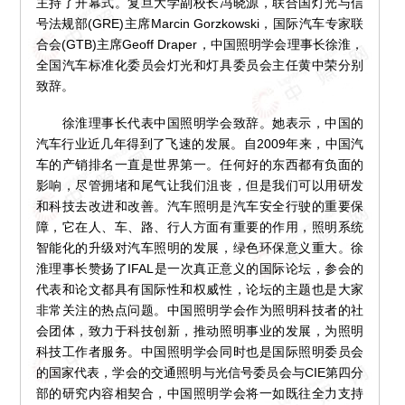
主持了开幕式。复旦大学副校长冯晓源，联合国灯光与信
号法规部(GRE)主席Marcin Gorzkowski，国际汽车专家联
合会(GTB)主席Geoff Draper，中国照明学会理事长徐淮，
全国汽车标准化委员会灯光和灯具委员会主任黄中荣分别
致辞。
徐淮理事长代表中国照明学会致辞。她表示，中国的
汽车行业近几年得到了飞速的发展。自2009年来，中国汽
车的产销排名一直是世界第一。任何好的东西都有负面的
影响，尽管拥堵和尾气让我们沮丧，但是我们可以用研发
和科技去改进和改善。汽车照明是汽车安全行驶的重要保
障，它在人、车、路、行人方面有重要的作用，照明系统
智能化的升级对汽车照明的发展，绿色环保意义重大。徐
淮理事长赞扬了IFAL是一次真正意义的国际论坛，参会的
代表和论文都具有国际性和权威性，论坛的主题也是大家
非常关注的热点问题。中国照明学会作为照明科技者的社
会团体，致力于科技创新，推动照明事业的发展，为照明
科技工作者服务。中国照明学会同时也是国际照明委员会
的国家代表，学会的交通照明与光信号委员会与CIE第四分
部的研究内容相契合，中国照明学会将一如既往全力支持