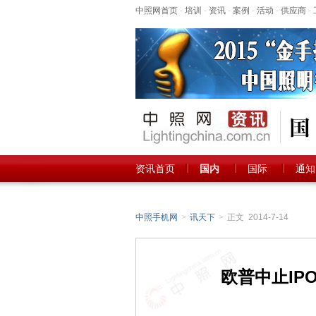
中照网首页
-
培训
-
资讯
-
案例
-
活动
-
供应商
-
资讯首页
国内
国际
通知
中照手机网
>
讯天下
>
正文 2014-7-14
欧普中止IP