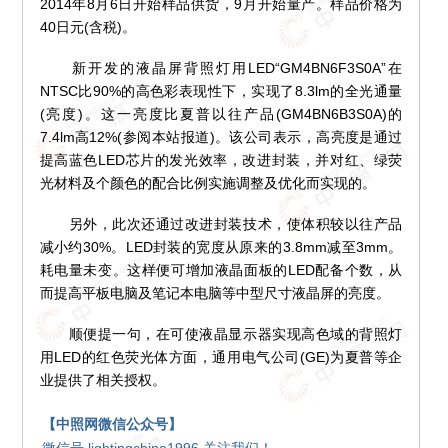
2014年8月6日开始样品供货，9月开始量产。样品价格为
40日元(含税)。
新开发的液晶屏背照灯用LED“GM4BN6F3S0A”在
NTSC比90%的高色彩表现性下，实现了8.3lm的全光通量
(亮度)。这一亮度比夏普以往产品(GM4BN6B3S0A)的
7.4lm高12%(参阅本站报道)。该公司表示，高亮度是通过
提高蓝色LED芯片的发光效率，改进封装，并对红、绿荧
光材料及个颜色的配合比例实施调整及优化而实现的。
另外，此次还通过改进封装技术，使体积较以往产品
减小约30%。LED封装的宽度从原来的3.8mm减至3mm。
耗电量未变。这样便可增加液晶面板的LED配备个数，从
而提高平板电脑及笔记本电脑等中型尺寸液晶屏的亮度。
顺便提一句，在可使液晶显示器实现高色域的背照灯
用LED的红色荧光体方面，通用电气公司(GE)为夏普等企
业提供了相关授权。
【中照网微信公众号】