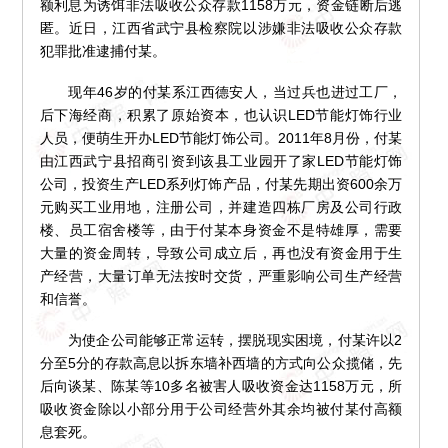
额利息为诱饵非法吸收公众存款1158万元，资金链断后逃
匿。近日，江西省武宁县检察院以涉嫌非法吸收公众存款
犯罪批准逮捕付某。
现年46岁的付某系江西德安人，当过兵也进过工厂，
后下海经商，积累了原始资本，也认识LED节能灯饰行业
人员，便萌生开办LED节能灯饰公司。2011年8月份，付某
由江西武宁县招商引资到该县工业园开了家LED节能灯饰
公司，投资生产LED系列灯饰产品，付某先期出资600余万
元购买工业用地，注册公司，并建造四栋厂房及公司行政
楼、员工宿舍楼等，由于付某本身资金不是特雄厚，需要
大量的资金周转，导致公司成立后，再也没有资金用于生
产经营，大量订单无法按时交货，严重影响公司生产经营
和信誉。
为使企公司能够正常运转，摆脱现实困境，付某许以2
分至5分的存款高息以拆东墙补西墙的方式向公众揽储，先
后向谈某、陈某等10多名被害人吸收资金达1158万元，所
吸收资金除以小部分用于公司经营外其余均被付某付高额
息套死。