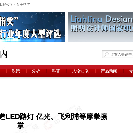
工程公司
-
金手指奖
政策
分析
科普
人物访谈
产品新闻
造LED路灯 亿光、飞利浦等摩拳擦
掌