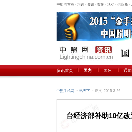
中照网首页
-
培训
-
资讯
-
案例
-
活动
-
供应商
-
资讯首页
国内
国际
通知
中照手机网
>
讯天下
>
正文 2015-3-26
台经济部补助10亿改