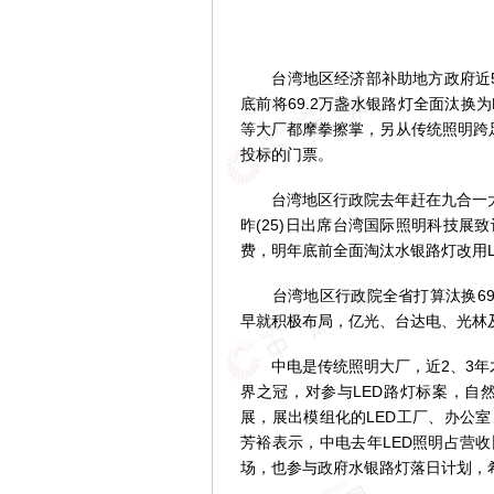
台湾地区经济部补助地方政府近55亿
底前将69.2万盏水银路灯全面汰换
等大厂都摩拳擦掌，另从传统照明跨足
投标的门票。
台湾地区行政院去年赶在九合一大选
昨(25)日出席台湾国际照明科技展
费，明年底前全面淘汰水银路灯改用L
台湾地区行政院全省打算汰换69.
早就积极布局，亿光、台达电、光林及
中电是传统照明大厂，近2、3年才
界之冠，对参与LED路灯标案，自
展，展出模组化的LED工厂、办公
芳裕表示，中电去年LED照明占营收
场，也参与政府水银路灯落日计划，希