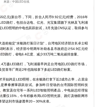
来源：中国LED在线
元(新台币，下同，折合人民币9.92亿元)经费，2016年
为LED路灯，包括台达电、亿光、光宝集团旗下光林及飞利浦
LED照明的中电也跃跃欲试，3月先送CNS认证，取得参与
前核定“水银路灯落日计划”，台湾地区经济部次长卓士昭
致词时表示，经济部今明两年补助各县市政府总计54.9亿元经
ED路灯，省电6.4亿度、减少33万吨二氧化碳排放量。
4万盏LED路灯，飞利浦最早跨足台湾地区LED路灯市场，
贺喜等厂商近2年也陆续拿下多起LED路灯标案。
开始跨足LED照明，在水银路灯拿下近2成市占率，占居业
然是摩拳擦掌跃跃欲试。参加昨日登场的台湾国际照明科技
室、教室及住宅等一系列LED智能照明產品，中电副总经理翁
比重仅15%，今年积极布局LED照明光源、路灯及物联网市
望达到市场渗透率20～30%水准。