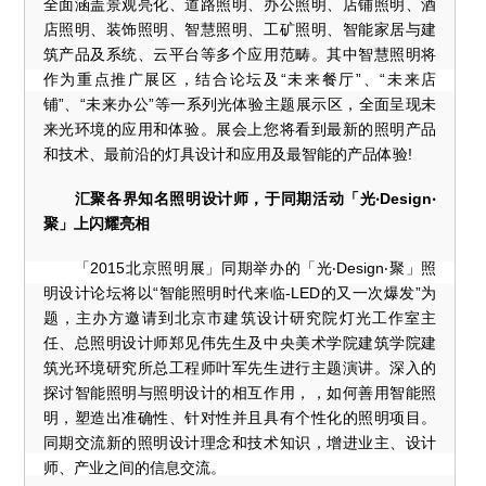
全面涵盖景观亮化、道路照明、办公照明、店铺照明、酒
店照明、装饰照明、智慧照明、工矿照明、智能家居与建
筑产品及系统、云平台等多个应用范畴。其中智慧照明将
作为重点推广展区，结合论坛及“未来餐厅”、“未来店
铺”、“未来办公”等一系列光体验主题展示区，全面呈现未
来光环境的应用和体验。展会上您将看到最新的照明产品
和技术、最前沿的灯具设计和应用及最智能的产品体验!
汇聚各界知名照明设计师，于同期活动「光‧Design‧
聚」上闪耀亮相
「2015北京照明展」同期举办的「光‧Design‧聚」照
明设计论坛将以“智能照明时代来临-LED的又一次爆发”为
题，主办方邀请到北京市建筑设计研究院灯光工作室主
任、总照明设计师郑见伟先生及中央美术学院建筑学院建
筑光环境研究所总工程师叶军先生进行主题演讲。深入的
探讨智能照明与照明设计的相互作用，，如何善用智能照
明，塑造出准确性、针对性并且具有个性化的照明项目。
同期交流新的照明设计理念和技术知识，增进业主、设计
师、产业之间的信息交流。