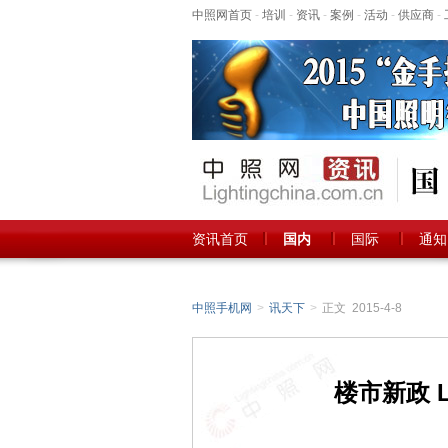
中照网首页
-
培训
-
资讯
-
案例
-
活动
-
供应商
-
资讯首页
国内
国际
通知
中照手机网
>
讯天下
>
正文 2015-4-8
楼市新政 