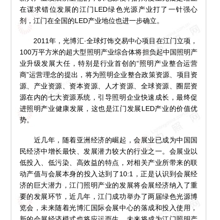
在谋求错位发展的江门LED绿色光源产业打了一针强心
剂，江门在全国的LED产业地位也进一步确立。
2011年，光博汇·全球灯饰交易中心项目在江门立项，
100万平方米的超大型照明产业综合体将担负起中国照明产
业升级发展大任，特别是行业首创的“照明产业整合运营
商”运营理念的提出，将为照明企业整合政策资源、项目资
源、产业资源、资本资源、人才资源、全球资源、圈层资
源在内的七大资源系统，引导照明企业快速成长，最终促
进照明产业健康发展，这也是江门发展LED产业的价值优
势。
近几年，随着亚洲经济的崛起，会展业已成为中国国
民经济中增长最快、发展潜力较大的行业之一。会展业以
低投入、低污染、高效益的特点，对相关产业所带来的联
动产值与会展本身的投入达到了10:1，正是认识到会展经
济的巨大潜力，江门照明产业的发展将会展经济纳入了重
要的发展环节，近几年，江门成功举办了两届绿色光源博
览会，未来随着光博汇国际会展中心的落成和投入使用，
新的会展经济模式也将应运而生，未来将成为江门照明产