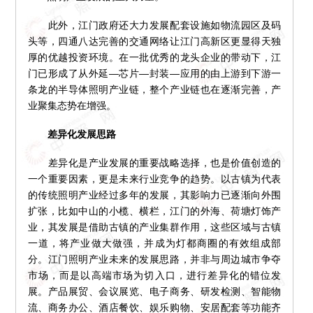
此外，江门政府还大力发展配套设施如物流园区及码
头等，四通八达完善的交通网络让江门高新区更显得天独
厚的优越投资环境。在一批优秀的龙头企业的带动下，江
门已形成了从外延―芯片―封装―应用的由上游到下游一
条龙的半导体照明产业链，整个产业链也在逐渐完善，产
业聚集态势在增强。
差异化发展思路
差异化是产业发展的重要战略选择，也是价值创造的
一个重要因素，更是未来行业竞争的趋势。以古镇为代表
的传统照明产业经过多年的发展，其影响力已逐渐向外围
扩张，比如中山的小榄、横栏，江门的外海、荷塘灯饰产
业，其发展是借助古镇的产业集群作用，这些区域与古镇
一道，将产业做大做强，并成为灯都商圈的有效组成部
分。江门照明产业未来的发展思路，并非与周边城市争夺
市场，而是以高端市场为切入口，进行差异化的错位发
展。产品展贸、会议展览、电子商务、研发检测、智能物
流、商务办公、酒店餐饮、娱乐购物、安居配套等功能齐