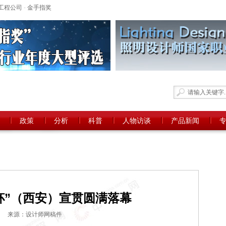
工程公司
-
金手指奖
政策
分析
科普
人物访谈
产品新闻
杯”（西安）宣贯圆满落幕
来源：设计师网稿件