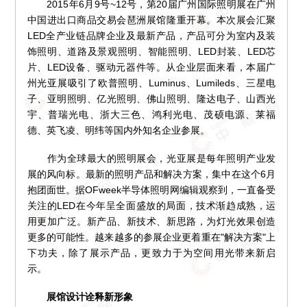
2015年6月9号~12号，第20届广州国际照明展在广州
中国进出口商品交易会琶洲展馆隆重开幕。本次展会汇聚
LED全产业链品牌企业及最新产品，产品可分为室内及装
饰照明、道路及景观照明、智能照明、LED封装、LED芯
片、LED设备、驱动元器件等。从企业层面来看，本届广
州光亚展吸引了欧普照明、Luminus、Lumileds、三星电
子、亚明照明、亿光照明、佛山照明、隆达电子、山西光
宇、普瑞光电、浙大三色、鸿利光电、茂硕电源、莱福
德、英飞凌、明纬等国内外知名企业参展。
作为全球最大的照明展会，光亚展是每年照明产业发
展的风向标。最新的照明产品和解决方案，集中在这个6月
抱团面世。据OFweek半导体照明网编辑观察到，一直备受
关注的LED在今年呈全面盛放的局面，技术渐趋成熟，运
用更加广泛。新产品、新技术、新思路，为灯光效果创造
更多的可能性。越来越多的参展企业更着重在"解决方案"上
下功夫，除了展示产品，更致力于为空间用光带来新启
示。
展馆设计诠释新形象