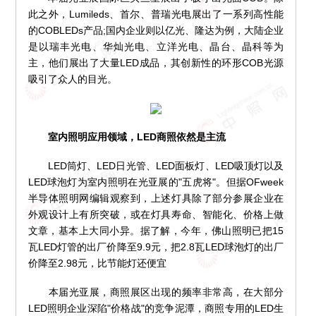
此之外，Lumileds、首尔、普瑞光电展出了一系列高性能
的COBLEDs产品;国内企业则以亿光、隆达为例，大陆企业
是以瑞丰光电、华灿光电、立洋光电、晶台、晶科等为
主，他们展出了大量LED成品，其创新性的环形COB光源
吸引了众人的目光。
室内照明应用领域，LED商照依然是主流
LED筒灯、LED日光管、LED面板灯、LED吸顶灯以及
LED球泡灯为室内照明在光亚展的"五虎将"。但据OFweek
半导体照明网编辑观察到，上述灯具除了部分参展企业在
外观设计上有所突破，或在灯具寿命、智能化、价格上做
文章，基本上大同小异。据了解，今年，佛山照明已把15
瓦LED灯管的出厂价降至9.9元，把2.8瓦LED球泡灯的出厂
价降至2.98元，比节能灯还便宜
本届光亚展，商照展区出现的频率非常高，在大部分
LED照明企业深陷"价格战"的竞争泥潭，商照专用的LED生