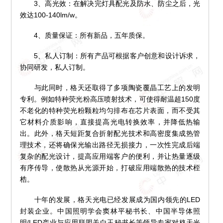
3、高光效：在解决完灯具配光及防水、防尘之后，光
效达100-140lm/w。
4、质量保证：所有新品，五年质保。
5、私人订制：所有产品可根据客户创意和设计诉求，
协同研发，私人订制。
与此同时，格天还取得了多项陶瓷覆晶工艺上的发明
专利。例如特种荧光粉高压喷射技术，可使得耐温超150度
不老化的特种荧光粉颗粒均匀排布在芯片表面，而不受其
它材料介质影响，直接提高光电转换效率，并降低热输
出。此外，格天短距复合折射配光技术和高密度集成热管
理技术，还将确保光输出路径无损接力，一次性完成后端
复杂的配光设计，提高应用端客户的便利，并让热量逐级
有序传导，使散热从光源开始，打破应用端散热的技术桎
梏。
十年的发展，格天光电已经发展成为国内领先的LED
封装企业。中国照明学会窦林平秘书长、中国半导体照
明/LED产业与应用联盟关白玉秘书长等领导专家对格天光