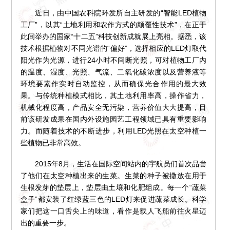
近日，由中国农科院环发所自主研发的“智能LED植物
工厂”，以其“土地利用和农作方式的颠覆性技术”，在正于
此间举办的国家“十二五”科技创新成就展上亮相。据悉，该
技术根据植物对不同光谱的“偏好”，选择相应的LED灯取代
阳光作为光源，进行24小时不间断光照，可对植物工厂内
的温度、湿度、光照、气流、二氧化碳浓度以及营养液等
环境要素作实时自动监控，从而确保光合作用的最大效
果。与传统种植模式相比，其土地利用率高，操作省力，
机械化程度高，产品安全无污染，营养价值大大提高，目
前该研发成果在国内外设施园艺工程领域已具有重要影响
力。而随着技术的不断进步，利用LED光照在太空种植一
些植物已非常高效。
2015年8月，生活在国际空间站内的宇航员们首次品尝
了他们在太空种植出来的生菜。生菜的种子被撒放在用于
生根发芽的垫层上，垫层由土壤和化肥组成。每一个“蔬菜
盒子”都安装了红绿蓝三色的LED灯来促进蔬菜成长。科学
家们把这一口舌尖上的味道，看作是载人飞船前往火星迈
出的重要一步。