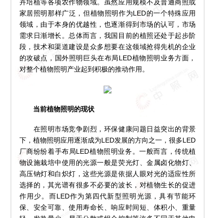
卉培植等各项农作物领域。虽然应用规模不及普通商照或
家居照明那样广泛，但植物照明作为LED的一个特殊应用
领域，由于本身的优越性，也逐渐得到市场的认可，市场
需求日渐增长。总体而言，我国目前的植照还处于起步阶
段，技术和渠道建设是众多想要在这领域抢得先机的企业
的攻破点，国外照明巨头在布局LED植物照明业务方面，
对整个植物照明产业起到积极的推动作用。
当前植物照明的现状
在照明市场竞争剧烈，环保健康问题日益突出的背景
下，植物照明应用逐渐成为LED发展的方向之一，很多LED
厂商纷纷着手布局LED植物照明业务。一般而言，传统植
物设施栽培中使用的光源一般是荧光灯、金属卤化物灯、
高压钠灯和白炽灯，这些光源是依据人眼对光的适应性所
选择的，其光谱有很多不必要的波长，对植物生长的促进
作用少。而LED作为第四代新型照明光源，具有节能环
保、安全可靠、使用寿命长、响应时间短、体积小、重量