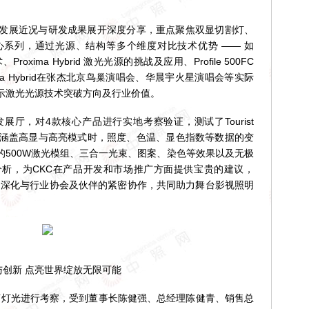
发展近况与研发成果展开深度分享，重点聚焦双显切割灯、
系列，通过光源、结构等多个维度对比技术优势 —— 如
roxima Hybrid 激光光源的挑战及应用、Profile 500FC
ma Hybrid在张杰北京鸟巢演唱会、华晨宇火星演唱会等实际
示激光光源技术突破方向及行业价值。
厅，对4款核心产品进行实地考察验证，测试了Tourist
条件下，涵盖高显与高亮模式时，照度、色温、显色指数等数据的变
brid的500W激光模组、三合一光束、图案、染色等效果以及无极
析，为CKC在产品开发和市场推广方面提供宝贵的建议，
念，深化与行业协会及伙伴的紧密协作，共同助力舞台影视照明
创新 点亮世界绽放无限可能
灯光进行考察，受到董事长陈健强、总经理陈健青、销售总