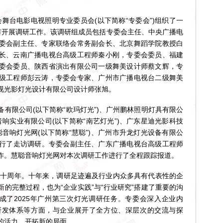
舞台电影电视照明专业委员会(以下简称“专委会”)组织了一
市开展调研工作。该调研组成员包括专委会主任、中央广播电
委会副主任、专家联络会常务副会长、北京舞蹈学院教授白
长、云南广播电视台高级工程师秦小刚，专委会委员、福建
委会委员、陕西省演出有限公司一级舞美设计师蔡文辉，专
级工程师彭云涛，专委会专家、广州市广播电视台二级舞美
视光影灯光设计有限公司设计师张旭。
限公司(以下简称“欧玛灯光”)、广州鹏林照明灯具有限公
光音响实业有限公司(以下简称“南艺灯光”)、广东星迪光影科技
聪音响灯光网(以下简称“慧聪”)、广州市升龙灯光设备有限公
位进行了走访调研。专委会副主任、广东广播电视台高级工程师
作。慧聪音响灯光网对本次调研工作进行了全程跟踪报道。
十周年。十年来，调研足迹遍及行业内众多具有代表性的企
的完整过程，也为“企业实践”与“行业研究”搭建了重要的沟
成了2025年广州第三次灯光调研任务。专委会深入企业内
研发体系等方面，与企业展开了全方位、深层次的交流与探
的活力，开拓新的局面。