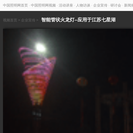
中国照明网首页
-
中国照明网视频
-
活动讲座
-
人物访谈
-
企业宣传
-
研讨会
-
新闻
智能管状火龙灯--应用于江苏七星湖
视频首页
>
企业宣传
>