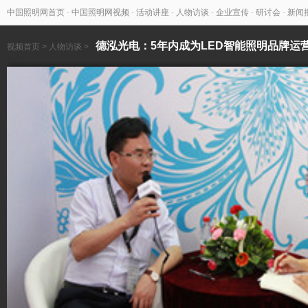
中国照明网首页
-
中国照明网视频
-
活动讲座
-
人物访谈
-
企业宣传
-
研讨会
-
新闻
德泓光电：5年内成为LED智能照明品牌运
视频首页
>
人物访谈
>