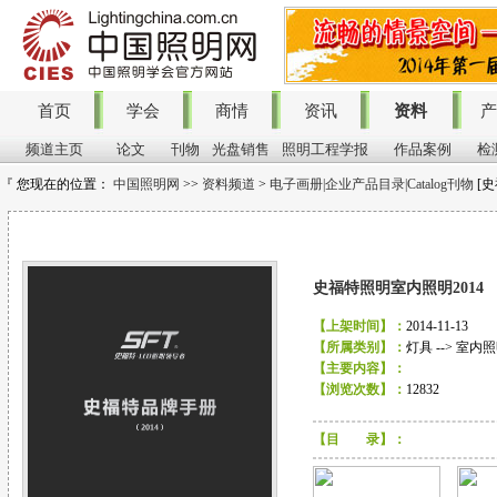
首页
学会
商情
资讯
资料
产
频道主页
论文
刊物
光盘销售
照明工程学报
作品案例
检
『 您现在的位置：
中国照明网
>>
资料频道
>
电子画册|企业产品目录|Catalog刊物
[史
画 册
史福特照明室内照明2014
【上架时间】：
2014-11-13
【所属类别】：
灯具 --> 室内
【主要内容】：
【浏览次数】：
12832
【目 录】：