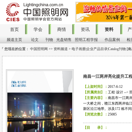
首页
学会
商情
资讯
资料
产
频道主页
论文
刊物
光盘销售
照明工程学报
作品案例
检
『 您现在的位置：
中国照明网
>>
资料频道
>
电子画册|企业产品目录|Catalog刊物
[
画 册
南昌一江两岸亮化提升工
【上架时间】：
2017-6-12
【所属类别】：
工程·设计 -->
【主要内容】：
南昌市一江两
一大桥之间，赣江东西两岸临
新区沿江地带。涉及172 栋不
【浏览次数】：
25085
【目 录】：