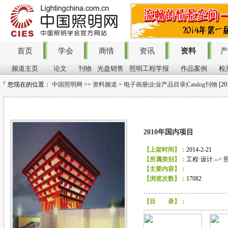
首页
学会
商情
资讯
资料
产
频道主页
论文
刊物
光盘销售
照明工程学报
作品案例
检
『 您现在的位置：
中国照明网
>>
资料频道
>
电子画册|企业产品目录|Catalog刊物
[2
画 册
2010年国内项目
【上架时间】：
2014-2-21
【所属类别】：
工程·设计 -->
【主要内容】：
【浏览次数】：
17082
【目 录】：