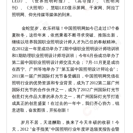
LED》、《世界照明时报》、《高导报》、《照明周
刊》、《大照明》、慧聪LED显示屏网、千家网、阿拉丁
照明网、仰光传媒等媒体的到来。
金蛇贺岁，欢乐祥瑞！中国照明网如今已走过17个春
夏秋冬，这些年来，依然秉着不断寻求突破、推陈出新，
继续以培养我国职业照明设计师人才为己任的奉献精神。
在2012这一年里成功举办了2期中级职业照明设计师培训班
和1期助理职业照明设计师培训班；今年6月份成功举办了
第二届中国职业照明设计师交流大会； 7月-11月更是成功
在西宁、广州等地举办了"第五届中国照明设计辩论会"；
2011第一届广州国际灯光节备受瞩目，中国照明网凭借在
照明行业的优势资源和专业背景，成为了2012第二届广州
国际灯光节的合作伙伴之一，成为了2012广州国际灯光节
创意灯光作品大赛的承办方之一，将广州国际灯光节打造
成真正的创意盛宴！在过去的一年中，我们齐心协力，锐
意进取，奋发图强，开拓创新！
岁月不居，天道酬勤，换来了今天丰硕的收获！今
天，2012 "金手指奖"中国照明行业年度评选颁奖报告会暨