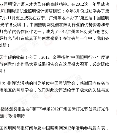
业照明设计师人才为己任的奉献精神。在2012这一年里成功
班和1期助理职业照明设计师培训班；今年6月份成功举办了第
7月-11月更是成功在西宁、广州等地举办了"第五届中国照明
际灯光节备受瞩目，中国照明网凭借在照明行业的优势资源和专
际灯光节的合作伙伴之一，成为了2012广州国际灯光节创意灯
际灯光节打造成真正的创意盛宴！在过去的一年中，我们齐
创新！
硕的收获！今天，2012 "金手指奖"中国照明行业年度评
节创意灯光作品大赛成果报告会在这里盛大召开，必定延续
湃！
奖"指评选活动的指导单位中国照明学会，感谢国内各省市
港地区的照明学会，他们对此次评选给予了极大的关注与支
指奖颁奖报告会"和"下半场2012广州国际灯光节创意灯光作
连连，敬请期待！
明网简报订阅单及中国照明网2013年活动参与意向表，