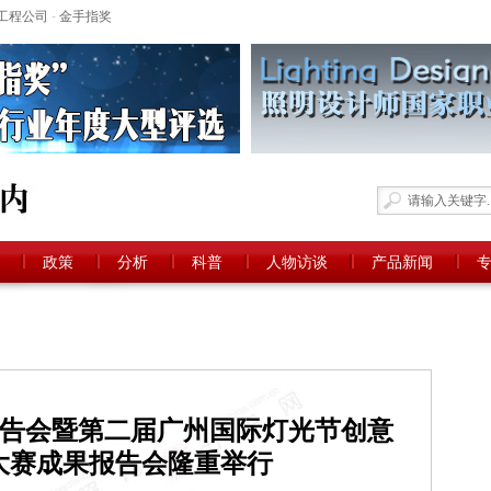
工程公司
-
金手指奖
政策
分析
科普
人物访谈
产品新闻
奖报告会暨第二届广州国际灯光节创意
大赛成果报告会隆重举行