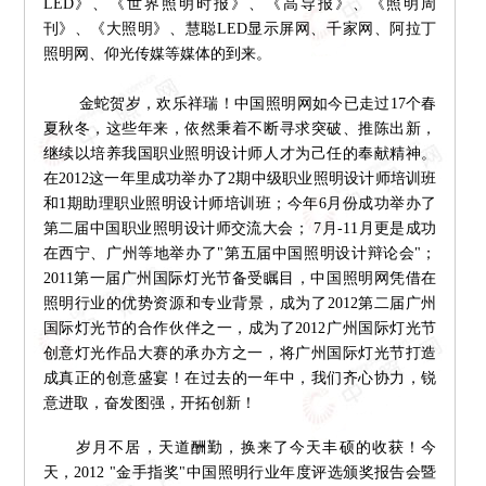
LED》、《世界照明时报》、《高导报》、《照明周
刊》、《大照明》、慧聪LED显示屏网、千家网、阿拉丁
照明网、仰光传媒等媒体的到来。
金蛇贺岁，欢乐祥瑞！中国照明网如今已走过17个春
夏秋冬，这些年来，依然秉着不断寻求突破、推陈出新，
继续以培养我国职业照明设计师人才为己任的奉献精神。
在2012这一年里成功举办了2期中级职业照明设计师培训班
和1期助理职业照明设计师培训班；今年6月份成功举办了
第二届中国职业照明设计师交流大会； 7月-11月更是成功
在西宁、广州等地举办了"第五届中国照明设计辩论会"；
2011第一届广州国际灯光节备受瞩目，中国照明网凭借在
照明行业的优势资源和专业背景，成为了2012第二届广州
国际灯光节的合作伙伴之一，成为了2012广州国际灯光节
创意灯光作品大赛的承办方之一，将广州国际灯光节打造
成真正的创意盛宴！在过去的一年中，我们齐心协力，锐
意进取，奋发图强，开拓创新！
岁月不居，天道酬勤，换来了今天丰硕的收获！今
天，2012 "金手指奖"中国照明行业年度评选颁奖报告会暨