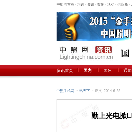
中照网首页
-
培训
-
资讯
-
案例
-
活动
-
供应商
-
资讯首页
国内
国际
通知
中照手机网
>
讯天下
>
正文 2014-6-25
勤上光电掀L