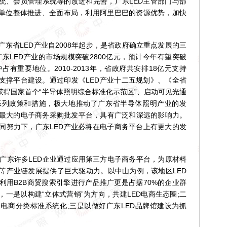
系统、会员管理系统等的改进和完善，广东LED主管部门与部
为单位整体推进、全面布局，利用阿里巴巴的资源优势，加快
省LED产业自2008年起步，是省政府确立重点发展的三
广东LED产业的市场规模突破2800亿元，预计今年有望突破
中占有重要地位。2010-2013年，省政府共安排18亿元支持
业支撑平台建设。通过印发《LED产业十二五规划》、《全省
获得国家首个“半导体照明综合标准化示范区”、启动可见光通
系列政策和措施，极大地推动了广东省半导体照明产业的发
最大的电子商务采购批发平台，具有广泛和深远的影响力。
同努力下，广东LED产业必将在电子商务平台上有更大的发
东许多LED企业通过应用第三方电子商务平台，为原材料
等产业链发展提供了巨大驱动力。以中山为例，该地区LED
利用B2B商贸搜索引擎进行产品推广更是占据70%的企业群
，一是以构建“立体式营销”为方向，共建LED电商生态圈;二
速电商分类标准系统化;三是以做好广东LED品牌馆建设为抓