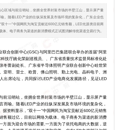
的核心区域与前沿哨站，坐拥全世界封装市场的半壁江山，显示屏产量
而喻。随着LED产业的往纵深发展及市场环境的复杂化，广东企业也
双十一”中国网民为淘宝贡献近600亿元销售额，LED光源类目前两
载体、电子商务为渠道的新消费模式正试图消解传统渠道交易行为。
联合创新中心(GSC)与阿里巴巴集团联合举办的首届“阿里
东省科技厅姚化荣副巡视员、、广东省质量技术监督局标准化处
张冬蕾副处长、广东省半导体照明产业联合创新中心眭世荣
、亚明、雷士、欧普、佛山照明、勤上光电、晶科电子、洲
人出席论坛，共同探讨LED产业电商化发展路径，见证LED
与前沿哨站，坐拥全世界封装市场的半壁江山，显示屏产量
不言而喻。随着LED产业的往纵深发展及市场环境的复杂化，
据资料显示，“双十一”中国网民为淘宝贡献近600亿元销售
士销售额过亿，目前以网络为载体、电子商务为渠道的新消费
一方面为迎合市场的需要,一方面为了依托电商的大数据，逆